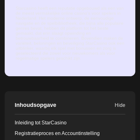
Starcasino heeft een reputatie opgebouwd als een van
de meest vermakelijke online casino's voor spelers in
Nederland. Het moderne ontwerp, de eenvoudige
navigatie en de spelbibliotheek, die bijna alle populaire
genres bevat, hebben dit platform tot het beste
gemaakt, dat erin slaagt opwinding en
betrouwbaarheid te combineren. Bovendien maken de
variëteit, beloningen en beveiliging StarCasino ook een
uitblinker, waarbij elk spel met bonussen en zorg is
geselecteerd die zowel voor nieuwkomers als voor
regelmatige spelers geschikt zijn.
Inhoudsopgave
Hide
Inleiding tot StarCasino
Registratieproces en Accountinstelling