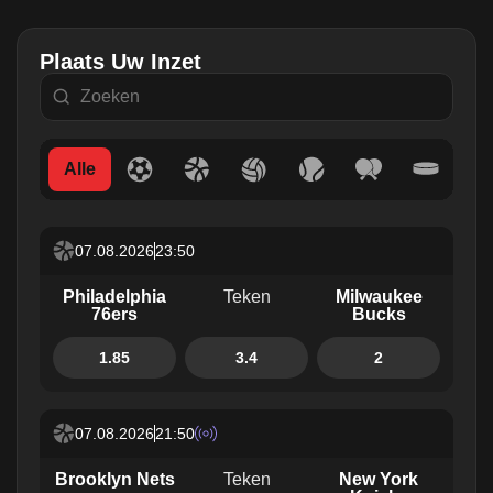
Plaats Uw Inzet
Alle
07.08.2026
23:50
Philadelphia
Teken
Milwaukee
76ers
Bucks
1.85
3.4
2
07.08.2026
21:50
Brooklyn Nets
Teken
New York
Knicks