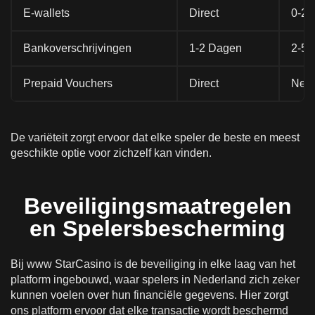
E-wallets
Direct
0-24
Bankoverschrijvingen
1-2 Dagen
2-5 
Prepaid Vouchers
Direct
Nee
De variëteit zorgt ervoor dat elke speler de beste en meest
geschikte optie voor zichzelf kan vinden.
Beveiligingsmaatregelen
en Spelersbescherming
Bij www StarCasino is de beveiliging in elke laag van het
platform ingebouwd, waar spelers in Nederland zich zeker
kunnen voelen over hun financiële gegevens. Hier zorgt
ons platform ervoor dat elke transactie wordt beschermd