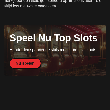
altijd iets nieuws te ontdekken.
Speel Nu Top Slots
Honderden spannende slots met enorme jackpots
Nu spelen