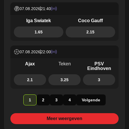
07.08.2026
21:40
Iga Swiatek
Coco Gauff
1.65
2.15
07.08.2026
22:00
Ajax
Teken
PSV
Eindhoven
2.1
3.25
3
1
2
3
4
Volgende
Meer weergeven