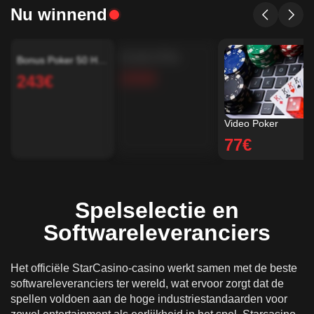
Nu winnend
Fire Bird
Bonus Poker 50 Hand
Scrolls Of Ra
322€
243€
205€
Spelselectie en
Softwareleveranciers
Het officiële StarCasino-casino werkt samen met de beste
softwareleveranciers ter wereld, wat ervoor zorgt dat de
spellen voldoen aan de hoge industriestandaarden voor
zowel entertainment als eerlijkheid in het spel. Starcasino