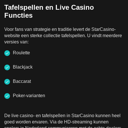
Tafelspellen en Live Casino
Functies
Voor fans van strategie en traditie levert de StarCasino-
website een sterke collectie tafelspellen. U vindt meerdere
versies van:
Roulette
Blackjack
Baccarat
Poker-varianten
De live casino- en tafelspellen in StarCasino kunnen heel
goed worden ervaren. Via de HD-streaming kunnen
spelers in Nederland communiceren met de echte dealers